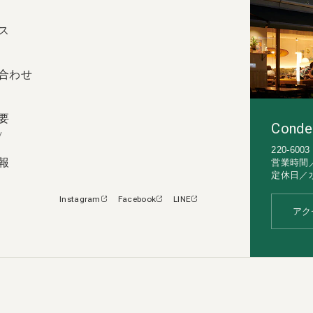
ス
合わせ
要
Conde
y
220-60
報
営業時間／1
定休日／
Instagram
Facebook
LINE
アク