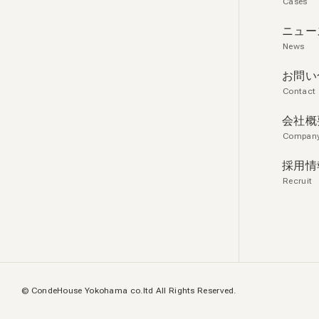
Cases
ニュー
News
お問い
Contact
会社概
Compan
採用情
Recruit
© CondeHouse Yokohama co.ltd All Rights Reserved.